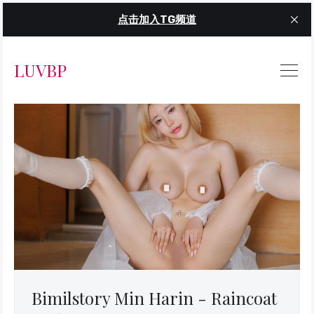
点击加入TG频道
LUVBP
Bimilstory Min Harin - Raincoat