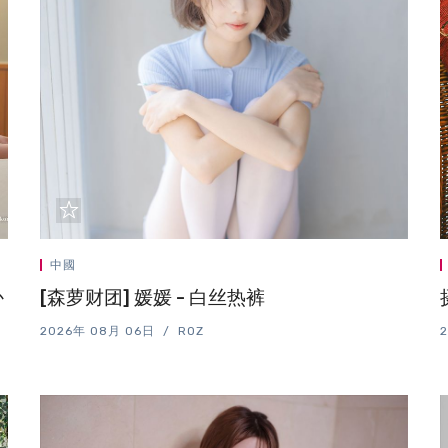
中國
か
[森萝财团] 媛媛 - 白丝热裤
2026年 08月 06日
ROZ