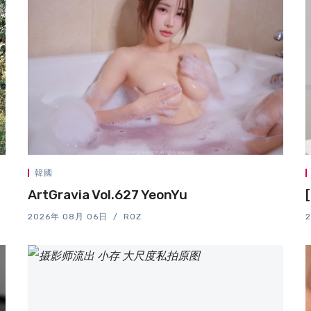
韓國
ArtGravia Vol.627 YeonYu
2026年 08月 06日
ROZ